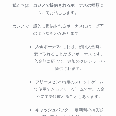
カジノで提供されるボーナスの種類
私たちは、
に
ついてお話しします。
カジノで一般的に提供されるボーナスには、以下
のようなものがあります：
入金ボーナス
: これは、初回入金時に
受け取れることが多いボーナスです。
入金額に応じて、追加のクレジットが
提供されます。
フリースピン
: 特定のスロットゲーム
で使用できるフリーゲームです。入金
不要で受け取れることもあります。
キャッシュバック
: 一定期間の損失額