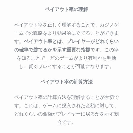
ペイアウト率の理解
ペイアウト率を正しく理解することで、カジノゲ
ームでの戦略をより効果的に立てることができま
ペイアウト率とは、プレイヤーがどれくらい
す。
の確率で勝てるかを示す重要な指標
です。この率
を知ることで、どのゲームがより有利かを判断
し、賢くプレイすることが可能になります。
ペイアウト率の計算方法
ペイアウト率の計算方法を理解することが大切で
す。これは、ゲームに投入された金額に対して、
どれくらいの金額がプレイヤーに戻るかを示す割
合です。