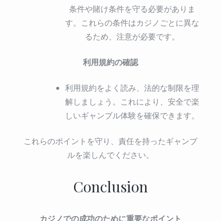
条件や賭け条件を守る必要がありま
す。これらの条件はカジノごとに異な
るため、注意が必要です。
利用規約の確認
利用規約をよく読み、法的な制限を理
解しましょう。これにより、安全で楽
しいギャンブル体験を確保できます。
これらのポイントを守り、責任を持ったギャンブ
ルを楽しんでください。
Conclusion
カジノでの成功のために重要なポイント