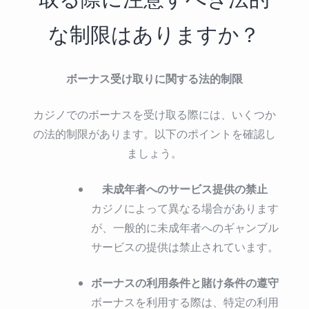
な制限はありますか？
ボーナス受け取りに関する法的制限
カジノでのボーナスを受け取る際には、いくつか
の法的制限があります。以下のポイントを確認し
ましょう。
未成年者へのサービス提供の禁止
カジノによって異なる場合があります
が、一般的に未成年者へのギャンブル
サービスの提供は禁止されています。
ボーナスの利用条件と賭け条件の遵守
ボーナスを利用する際は、特定の利用