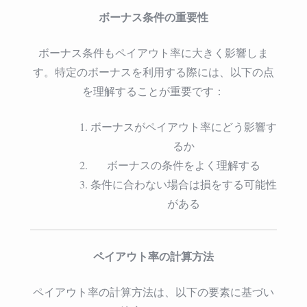
ボーナス条件の重要性
ボーナス条件もペイアウト率に大きく影響しま
す。特定のボーナスを利用する際には、以下の点
を理解することが重要です：
ボーナスがペイアウト率にどう影響す
るか
ボーナスの条件をよく理解する
条件に合わない場合は損をする可能性
がある
ペイアウト率の計算方法
ペイアウト率の計算方法は、以下の要素に基づい