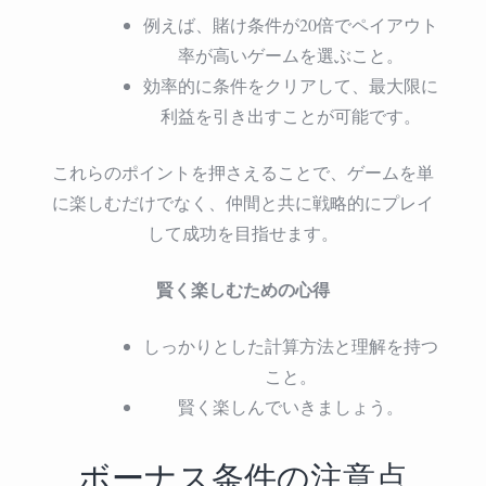
例えば、賭け条件が20倍でペイアウト
率が高いゲームを選ぶこと。
効率的に条件をクリアして、最大限に
利益を引き出すことが可能です。
これらのポイントを押さえることで、ゲームを単
に楽しむだけでなく、仲間と共に戦略的にプレイ
して成功を目指せます。
賢く楽しむための心得
しっかりとした計算方法と理解を持つ
こと。
賢く楽しんでいきましょう。
ボーナス条件の注意点