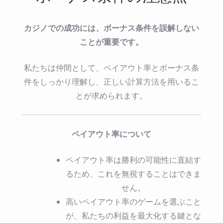
カジノでの成功には、ボーナス条件を誤解しない
ことが重要です。
私たちは仲間として、ペイアウト率とボーナス条
件をしっかり理解し、正しい計算方法を用いるこ
とが求められます。
ペイアウト率について
ペイアウト率は勝利の可能性に直結す
るため、これを無視することはできま
せん。
高いペイアウト率のゲームを選ぶこと
が、私たちの利益を最大化する鍵とな