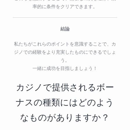
率的に条件をクリアできます。
結論
私たちがこれらのポイントを意識することで、カ
ジノでの経験をより充実したものにできるでしょ
う。
一緒に成功を目指しましょう！
カジノで提供されるボー
ナスの種類にはどのよう
なものがありますか？