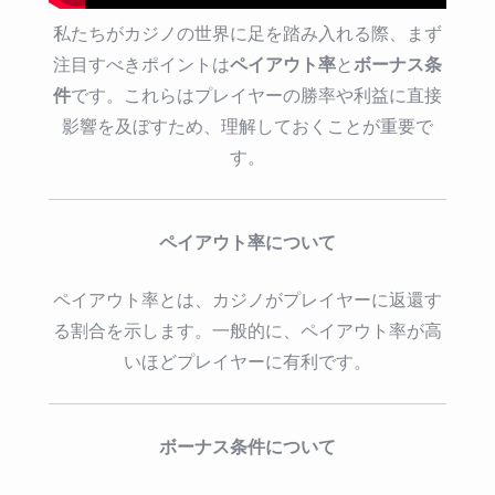
ナ
ス
私たちがカジノの世界に足を踏み入れる際、まず
条
ペイアウト率
ボーナス条
注目すべきポイントは
と
件
件
です。これらはプレイヤーの勝率や利益に直接
の
読
影響を及ぼすため、理解しておくことが重要で
み
す。
方
は
ペイアウト率について
ペイアウト率とは、カジノがプレイヤーに返還す
る割合を示します。一般的に、ペイアウト率が高
いほどプレイヤーに有利です。
ボーナス条件について