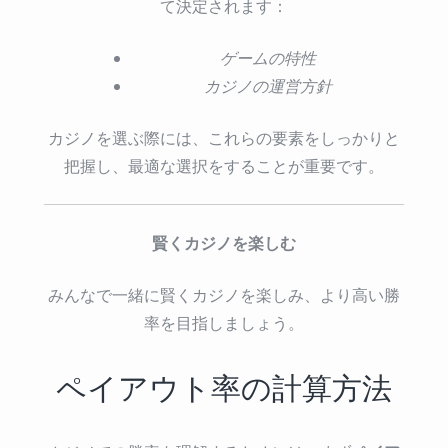
て決定されます：
ゲームの特性
カジノの運営方針
カジノを選ぶ際には、これらの要素をしっかりと
把握し、最適な選択をすることが重要です。
賢くカジノを楽しむ
みんなで一緒に賢くカジノを楽しみ、より高い勝
率を目指しましょう。
ペイアウト率の計算方法