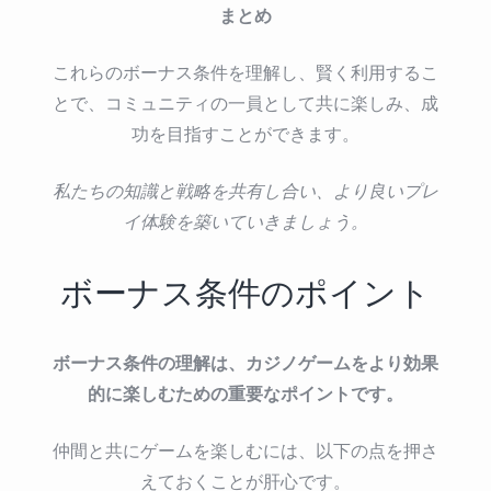
まとめ
これらのボーナス条件を理解し、賢く利用するこ
とで、コミュニティの一員として共に楽しみ、成
功を目指すことができます。
私たちの知識と戦略を共有し合い、より良いプレ
イ体験を築いていきましょう。
ボーナス条件のポイント
ボーナス条件の理解は、カジノゲームをより効果
的に楽しむための重要なポイントです。
仲間と共にゲームを楽しむには、以下の点を押さ
えておくことが肝心です。