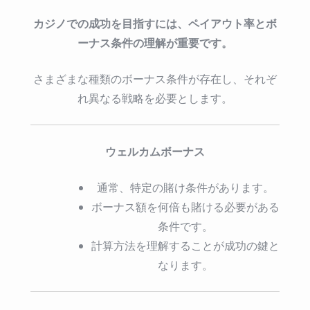
カジノでの成功を目指すには、ペイアウト率とボ
ーナス条件の理解が重要です。
さまざまな種類のボーナス条件が存在し、それぞ
れ異なる戦略を必要とします。
ウェルカムボーナス
通常、特定の賭け条件があります。
ボーナス額を何倍も賭ける必要がある
条件です。
計算方法を理解することが成功の鍵と
なります。