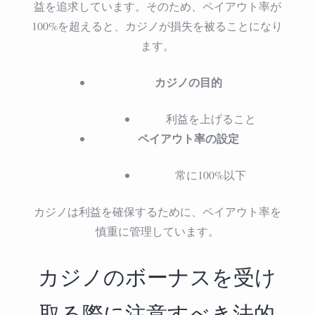
益を追求しています。そのため、ペイアウト率が
100%を超えると、カジノが損失を被ることになり
ます。
カジノの目的
利益を上げること
ペイアウト率の設定
常に100%以下
カジノは利益を確保するために、ペイアウト率を
慎重に管理しています。
カジノのボーナスを受け
取る際に注意すべき法的